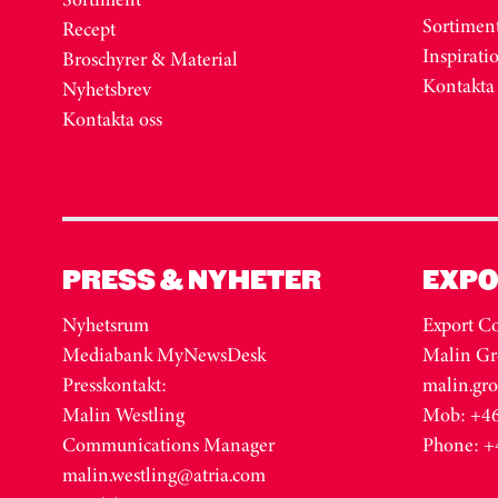
Sortimen
Recept
Inspirati
Broschyrer & Material
Kontakta
Nyhetsbrev
Kontakta oss
PRESS & NYHETER
EXPO
Nyhetsrum
Export Co
Mediabank MyNewsDesk
Malin Gr
Presskontakt:
malin.gr
Malin Westling
Mob: +46
Communications Manager
Phone: +
malin.westling@atria.com