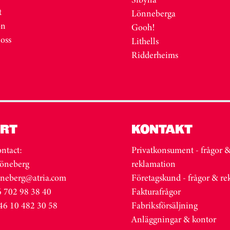
t
Lönneberga
on
Gooh!
 oss
Lithells
Ridderheims
RT
KONTAKT
ntact:
Privatkonsument - frågor 
öneberg
reklamation
oneberg@atria.com
Företagskund - frågor & r
 702 98 38 40
Fakturafrågor
46 10 482 30 58
Fabriksförsäljning
Anläggningar & kontor