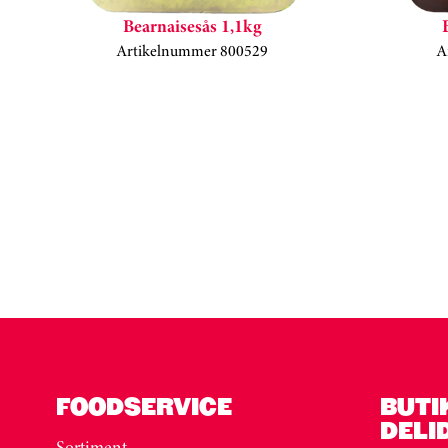
Bearnaisesås 1,1kg
Artikelnummer 800529
A
Kortkarusell har hoppats över
FOODSERVICE
BUTI
DELI
Sortiment