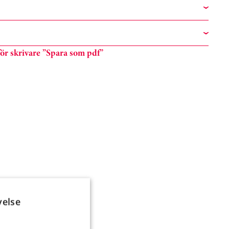
n för skrivare ”Spara som pdf”
velse