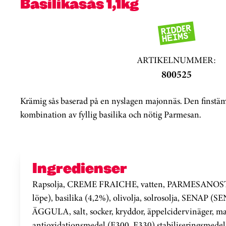
Basilikasås 1,1kg
ARTIKELNUMMER:
800525
Krämig sås baserad på en nyslagen majonnäs. Den finstä
kombination av fyllig basilika och nötig Parmesan.
Ingredienser
Rapsolja, CREME FRAICHE, vatten, PARMESANOST 
löpe), basilika (4,2%), olivolja, solrosolja, SENAP (
ÄGGULA, salt, socker, kryddor, äppelcidervinäger, ma
antioxidationsmedel (E300, E330) stabiliseringsmedel