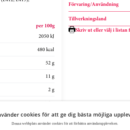
Förvaring/Användning
Tillverkningsland
per 100g
Skriv ut eller välj i lista
2050 kJ
480 kcal
52 g
11 g
2 g
1,5 g
nvänder cookies för att ge dig bästa möjliga upple
4 g
Denna webbplats använder cookies för att för­bättra användar­upplevelsen.
1,1 g