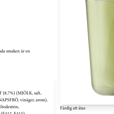
mda smaken är en
(8,7%) (MJÖLK, salt,
SENAPSFRÖ, vinäger, arom),
ltodextrin,
Färdig att ätas
 (E412, E415),