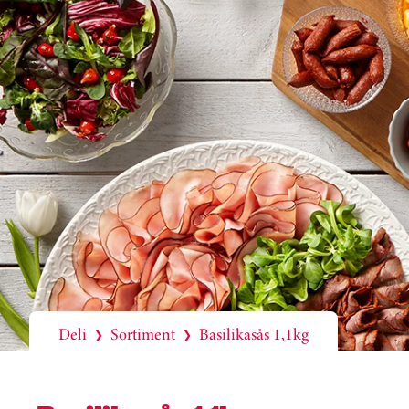
Deli
Sortiment
Basilikasås 1,1kg
❯
❯