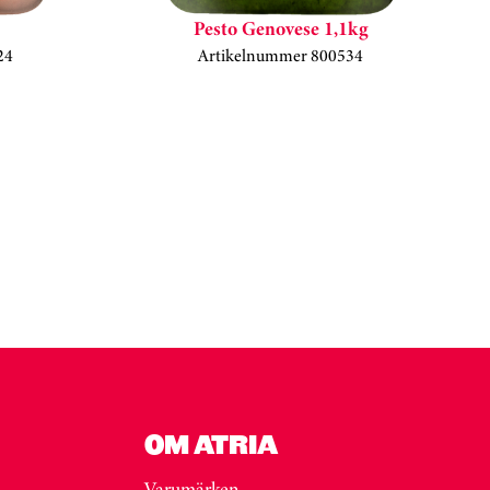
Pesto Genovese 1,1kg
24
Artikelnummer 800534
OM ATRIA
Varumärken