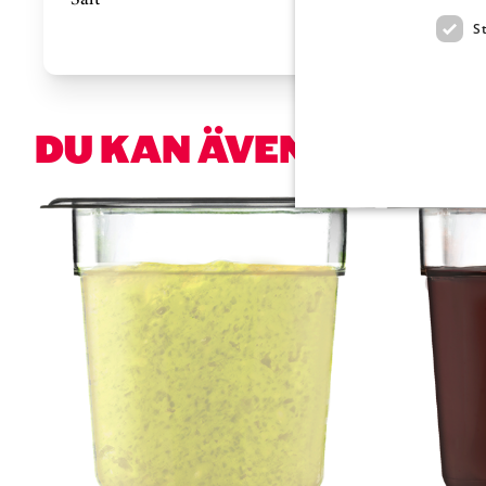
S
DU KAN ÄVEN VARA I
Hoppa över kortkarusell