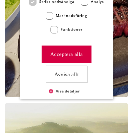
Strikt nödvändiga
Analys
Marknadsföring
MED GLÖD I BASKIEN
Funktioner
Acceptera alla
Avvisa allt
Visa detaljer