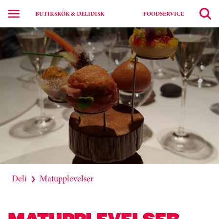
BUTIKSKÖK & DELIDISK
FOODSERVICE
Deli
Matupplevelser
❯
MATUPPLEVELSER