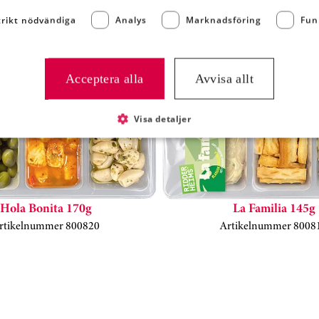
trikt nödvändiga
Analys
Marknadsföring
Fun
NTRESSERAD AV:
Acceptera alla
Avvisa allt
Visa detaljer
Hola Bonita 170g
La Familia 145g
rtikelnummer 800820
Artikelnummer 8008