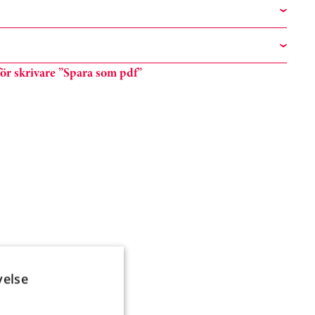
n för skrivare ”Spara som pdf”
velse