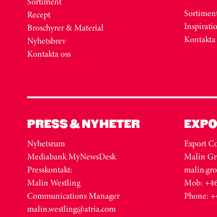
Sortiment
Sortimen
Recept
Inspirati
Broschyrer & Material
Kontakta
Nyhetsbrev
Kontakta oss
PRESS & NYHETER
EXPO
Nyhetsrum
Export Co
Mediabank MyNewsDesk
Malin Gr
Presskontakt:
malin.gr
Malin Westling
Mob: +46
Communications Manager
Phone: +
malin.westling@atria.com