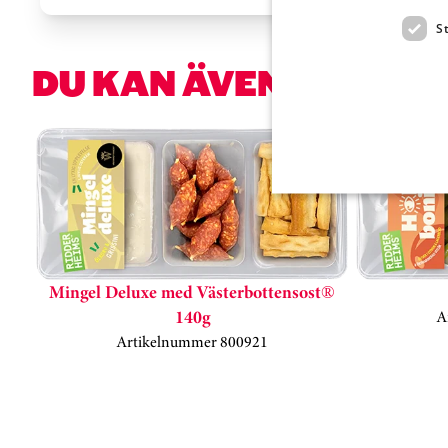
S
DU KAN ÄVEN VARA I
Hoppa över kortkarusell
Mingel Deluxe med Västerbottensost®
140g
A
Artikelnummer 800921