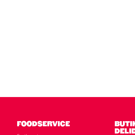
Kortkarusell har hoppats över
FOODSERVICE
BUTI
DELI