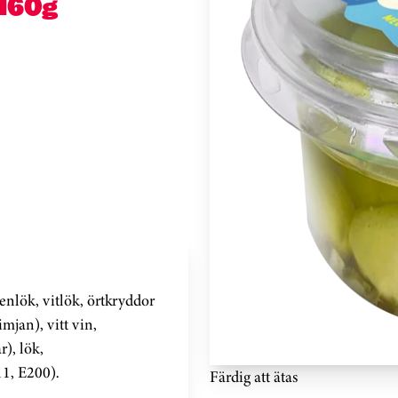
 160g
enlök, vitlök, örtkryddor
imjan), vitt vin,
r), lök,
1, E200).
Färdig att ätas