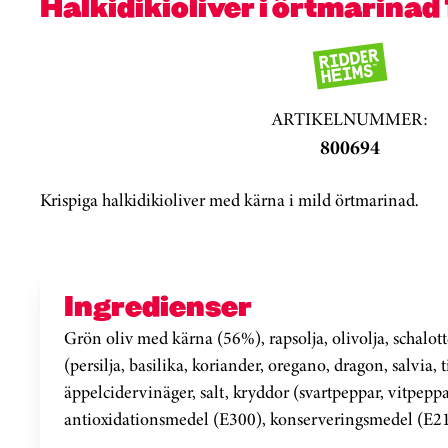
Halkidikioliver i örtmarinad
ARTIKELNUMMER:
800694
Krispiga halkidikioliver med kärna i mild örtmarinad.
Ingredienser
Grön oliv med kärna (56%), rapsolja, olivolja, schalott
(persilja, basilika, koriander, oregano, dragon, salvia, t
äppelcidervinäger, salt, kryddor (svartpeppar, vitpeppa
antioxidationsmedel (E300), konserveringsmedel (E21