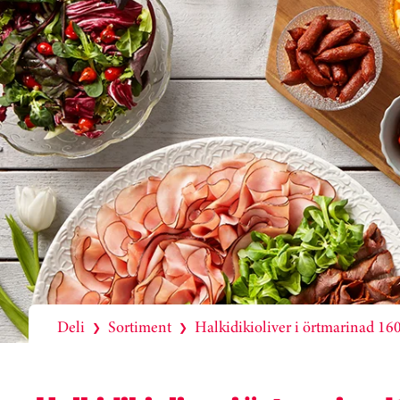
Deli
Sortiment
Halkidikioliver i örtmarinad 16
❯
❯