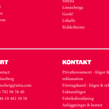
Sibylla
t
Lönneberga
on
Gooh!
 oss
Lithells
Ridderheims
RT
KONTAKT
ntact:
Privatkonsument - frågor 
öneberg
reklamation
oneberg@atria.com
Företagskund - frågor & r
 702 98 38 40
Fakturafrågor
46 10 482 30 58
Fabriksförsäljning
Anläggningar & kontor