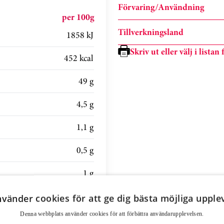
Förvaring/Användning
per 100g
Tillverkningsland
1858 kJ
Skriv ut eller välj i lista
452 kcal
49 g
4,5 g
1,1 g
0,5 g
1 g
4,7 g
nvänder cookies för att ge dig bästa möjliga upple
Denna webbplats använder cookies för att för­bättra användar­upplevelsen.