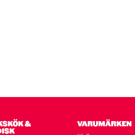
KSKÖK &
VARUMÄRKEN
DISK