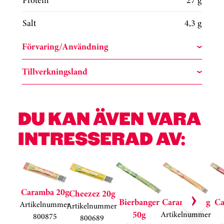
Protein
27 g
Salt
4,3 g
Förvaring/Användning
Tillverkningsland
DU KAN ÄVEN VARA
INTRESSERAD AV:
Hoppa över kortkarusell
Caramba 20g
Cheezez 20g
Bierbanger
Caramba 50g
Ca
Artikelnummer
Artikelnummer
50g
Artikelnummer
800875
800689