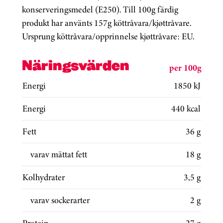
konserveringsmedel (E250). Till 100g färdig
produkt har använts 157g köttråvara/kjøttråvare.
Ursprung köttråvara/opprinnelse kjøttråvare: EU.
Näringsvärden
per 100g
Energi
1850 kJ
Energi
440 kcal
Fett
36 g
varav mättat fett
18 g
Kolhydrater
3,5 g
varav sockerarter
2 g