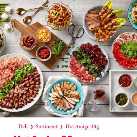
Deli
Sortiment
Hot Amigo 20g
❯
❯