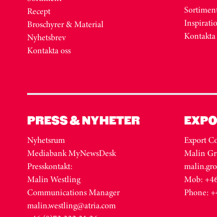
Sortimen
Recept
Inspirati
Broschyrer & Material
Kontakta
Nyhetsbrev
Kontakta oss
PRESS & NYHETER
EXPO
Nyhetsrum
Export Co
Mediabank MyNewsDesk
Malin Gr
Presskontakt:
malin.gr
Malin Westling
Mob: +46
Communications Manager
Phone: +
malin.westling@atria.com