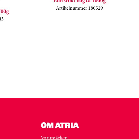
Enrisrökt bog ca 1000g
Artikelnummer 180529
700g
83
OM ATRIA
Varumärken