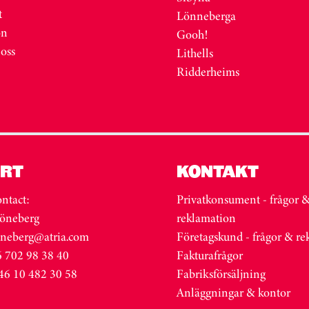
t
Lönneberga
on
Gooh!
 oss
Lithells
Ridderheims
RT
KONTAKT
ntact:
Privatkonsument - frågor 
öneberg
reklamation
oneberg@atria.com
Företagskund - frågor & r
 702 98 38 40
Fakturafrågor
46 10 482 30 58
Fabriksförsäljning
Anläggningar & kontor