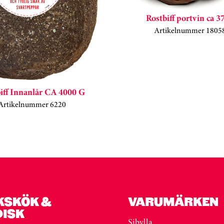
Rostbiff portvin ca 3
Artikelnummer 1805
iff Innanlår CA 4000 G
Artikelnummer 6220
KSKÖK &
VARUMÄRKEN
DISK
Sibylla