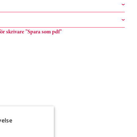
n för skrivare ”Spara som pdf”
velse