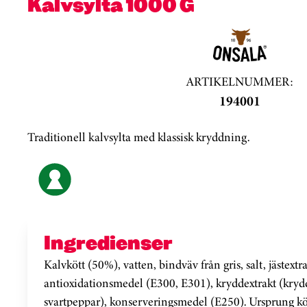
Kalvsylta 1000 G
ARTIKELNUMMER:
194001
Traditionell kalvsylta med klassisk kryddning.
Ingredienser
Kalvkött (50%), vatten, bindväv från gris, salt, jästextr
antioxidationsmedel (E300, E301), kryddextrakt (kryd
svartpeppar), konserveringsmedel (E250). Ursprung kö