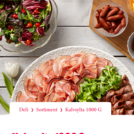
Deli
Sortiment
Kalvsylta 1000 G
❯
❯