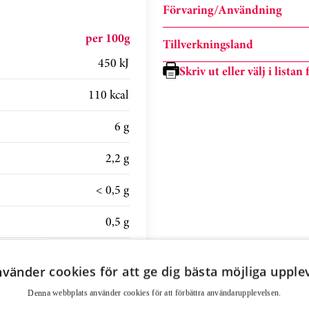
Förvaring/Användning
per 100g
Tillverkningsland
450 kJ
Skriv ut eller välj i lista
110 kcal
6 g
2,2 g
< 0,5 g
0,5 g
13 g
nvänder cookies för att ge dig bästa möjliga upple
1,5 g
Denna webbplats använder cookies för att för­bättra användar­upplevelsen.