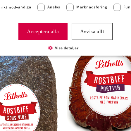
trikt nödvändiga
Analys
Marknadsföring
Fun
NTRESSERAD AV:
Acceptera alla
Avvisa allt
Visa detaljer