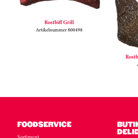
Rostbiff Grill
Artikelnummer 800498
Rostb
Kortkarusell har hoppats över
FOODSERVICE
BUTI
DELI
Sortiment