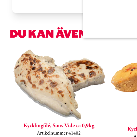
DU KAN ÄVEN VARA I
Hoppa över kortkarusell
Kycklingfilé, Sous Vide ca 0,9kg
Kyck
Artikelnummer 41402
A