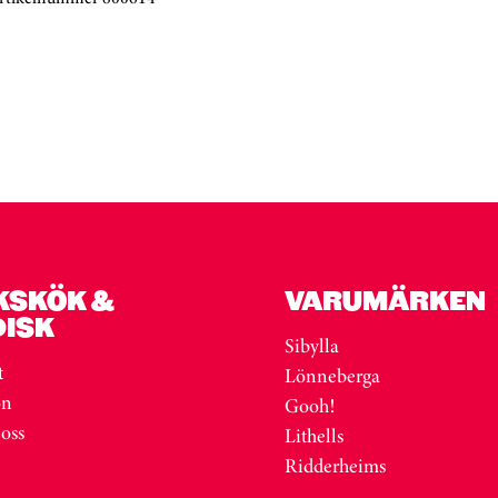
KSKÖK &
VARUMÄRKEN
DISK
Sibylla
t
Lönneberga
on
Gooh!
 oss
Lithells
Ridderheims