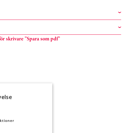
n för skrivare ”Spara som pdf”
velse
ktioner