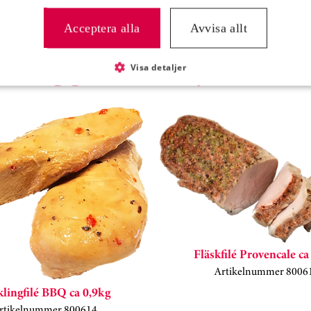
Acceptera alla
Avvisa allt
NTRESSERAD AV:
Visa detaljer
Fläskfilé Provencale ca
Artikelnummer 8006
lingfilé BBQ ca 0,9kg
rtikelnummer 800614