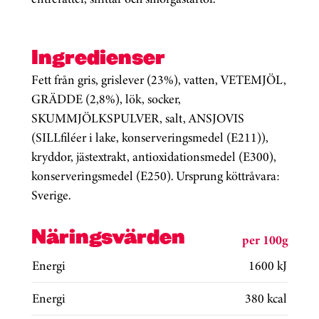
Ingredienser
Fett från gris, grislever (23%), vatten, VETEMJÖL,
GRÄDDE (2,8%), lök, socker,
SKUMMJÖLKSPULVER, salt, ANSJOVIS
(SILLfiléer i lake, konserveringsmedel (E211)),
kryddor, jästextrakt, antioxidationsmedel (E300),
konserveringsmedel (E250). Ursprung köttråvara:
Sverige.
Näringsvärden
per 100g
Energi
1600 kJ
Energi
380 kcal