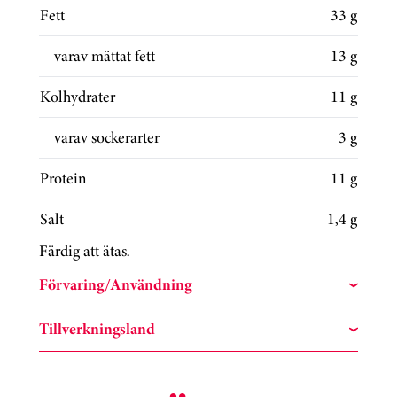
Fett
33 g
varav mättat fett
13 g
Kolhydrater
11 g
varav sockerarter
3 g
Protein
11 g
Salt
1,4 g
Färdig att ätas.
Förvaring/Användning
Tillverkningsland