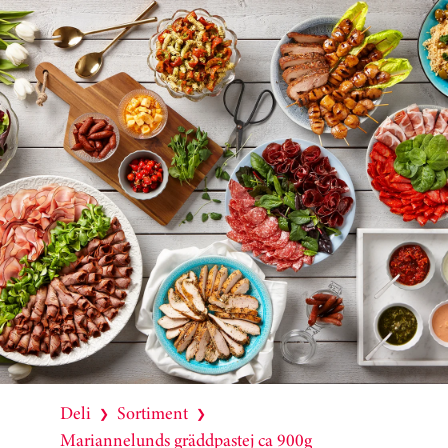
Deli
Sortiment
❯
❯
Mariannelunds gräddpastej ca 900g