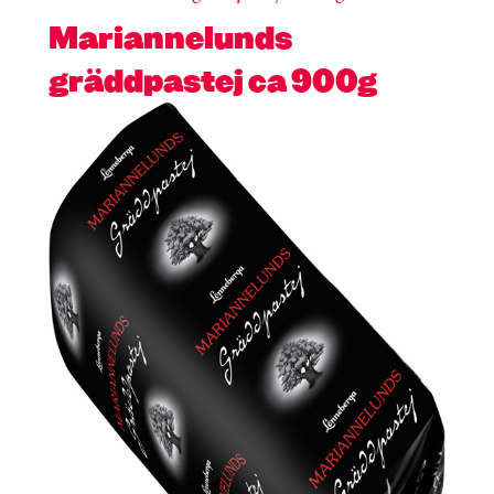
Mariannelunds
gräddpastej ca 900g