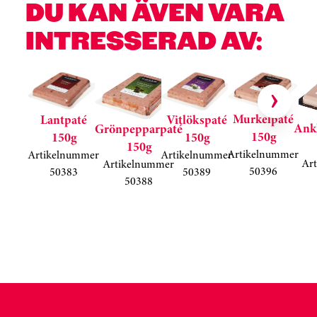
DU KAN ÄVEN VARA
INTRESSERAD AV:
Hoppa över kortkarusell
Murkelpaté
Lantpaté
Vitlökspaté
Ank
Grönpepparpaté
150g
150g
150g
150g
Artikelnummer
Artikelnummer
Artikelnummer
Ar
Artikelnummer
50396
50383
50389
50388
Kortkarusell har hoppats över