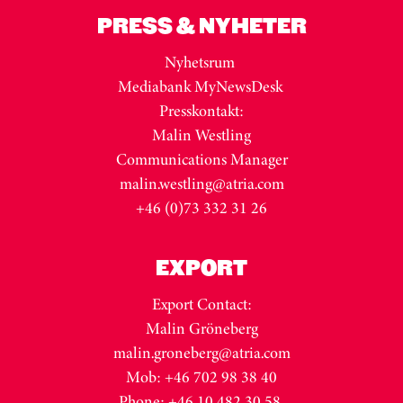
PRESS & NYHETER
Nyhetsrum
Mediabank MyNewsDesk
Presskontakt:
Malin Westling
Communications Manager
malin.westling@atria.com
+46 (0)73 332 31 26
EXPORT
Export Contact:
Malin Gröneberg
malin.groneberg@atria.com
Mob: +46 702 98 38 40
Phone: +46 10 482 30 58