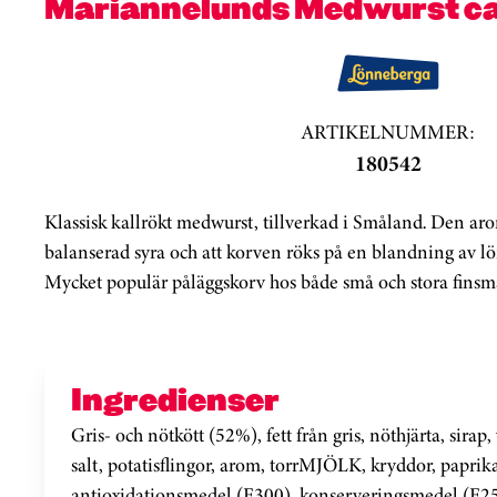
Mariannelunds Medwurst ca
ARTIKELNUMMER:
180542
Klassisk kallrökt medwurst, tillverkad i Småland. Den a
balanserad syra och att korven röks på en blandning av lö
Mycket populär påläggskorv hos både små och stora finsm
Ingredienser
Gris- och nötkött (52%), fett från gris, nöthjärta, sira
salt, potatisflingor, arom, torrMJÖLK, kryddor, paprika
antioxidationsmedel (E300), konserveringsmedel (E25