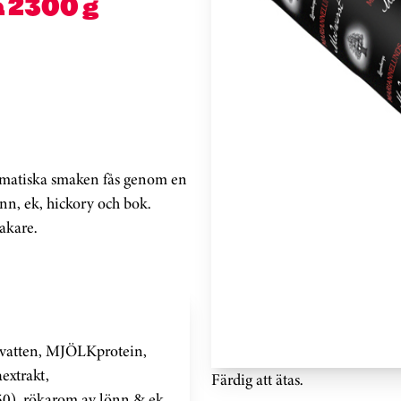
 2300 g
romatiska smaken fås genom en
nn, ek, hickory och bok.
akare.
p, vatten, MJÖLKprotein,
extrakt,
Färdig att ätas.
0), rökarom av lönn & ek.