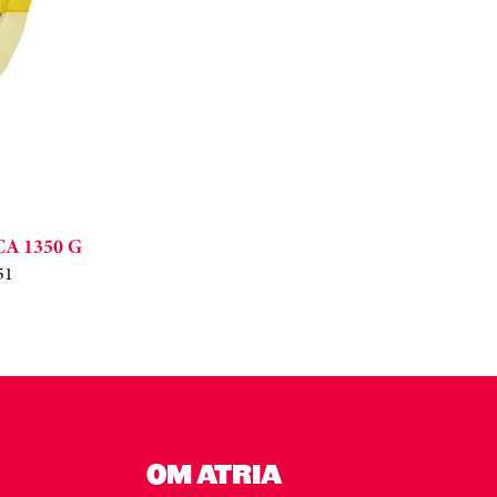
 CA 1350 G
51
OM ATRIA