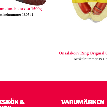
nnelunds korv ca 1500g
rtikelnummer 180541
Onsalakorv Ring Original
Artikelnummer 1931
KSKÖK &
VARUMÄRKEN