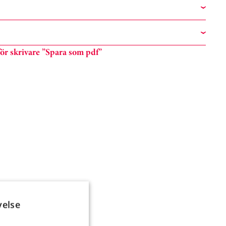
n för skrivare ”Spara som pdf”
velse