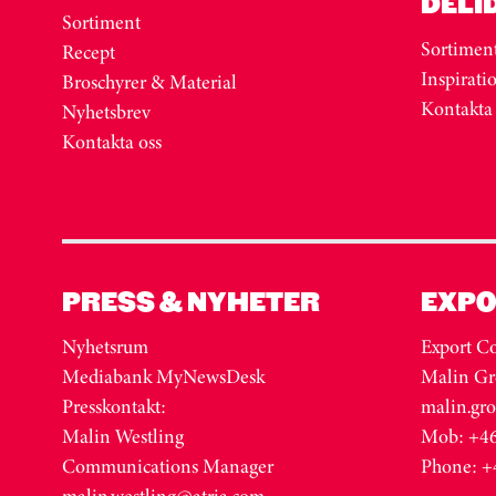
DELI
Sortiment
Sortimen
Recept
Inspirati
Broschyrer & Material
Kontakta
Nyhetsbrev
Kontakta oss
PRESS & NYHETER
EXPO
Nyhetsrum
Export Co
Mediabank MyNewsDesk
Malin Gr
Presskontakt:
malin.gr
Malin Westling
Mob: +46
Communications Manager
Phone: +