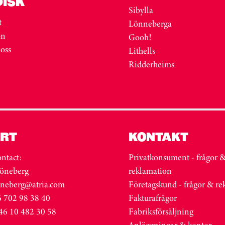
DISK
Sibylla
t
Lönneberga
on
Gooh!
 oss
Lithells
Ridderheims
RT
KONTAKT
ntact:
Privatkonsument - frågor 
öneberg
reklamation
oneberg@atria.com
Företagskund - frågor & r
 702 98 38 40
Fakturafrågor
46 10 482 30 58
Fabriksförsäljning