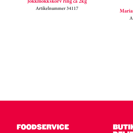
Jokkmokkskorv ring ca 2kg
Artikelnummer 34117
Maria
A
Kortkarusell har hoppats över
FOODSERVICE
BUTI