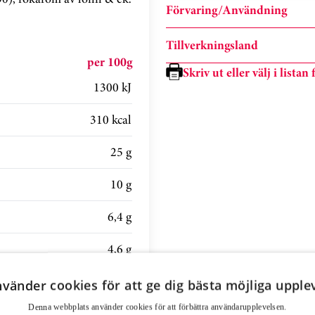
Förvaring/Användning
Tillverkningsland
per 100g
Skriv ut eller välj i lista
1300 kJ
310 kcal
25 g
10 g
6,4 g
4,6 g
13 g
nvänder cookies för att ge dig bästa möjliga upple
Denna webbplats använder cookies för att för­bättra användar­upplevelsen.
3,1 g