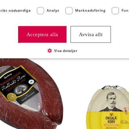
trikt nödvändiga
Analys
Marknadsföring
Fun
Acceptera alla
Avvisa allt
NTRESSERAD AV:
Visa detaljer