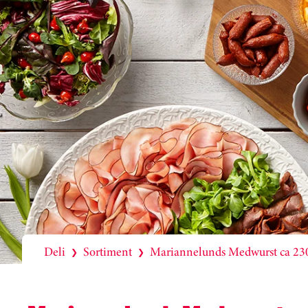
Deli
Sortiment
Mariannelunds Medwurst ca 23
❯
❯