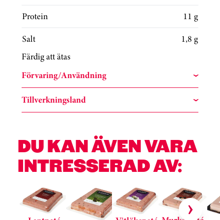
Protein
11 g
Salt
1,8 g
Färdig att ätas
Förvaring/Användning
Tillverkningsland
DU KAN ÄVEN VARA
INTRESSERAD AV:
Hoppa över kortkarusell
Murkelpaté