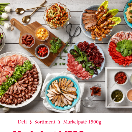
Deli
Sortiment
Murkelpaté 1500g
❯
❯