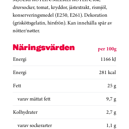
druvsocker, tomat, kryddor, jästextrakt, rismjöl,
konserveringsmedel (E250, E261). Dekoration
(grisköttsgelatin, hirsfrön). Kan innehålla spår av
nötter/nøtter.
Näringsvärden
per 100g
Energi
1166 kJ
Energi
281 kcal
Fett
25 g
varav mättat fett
9,7 g
Kolhydrater
2,7 g
varav sockerarter
1,1 g