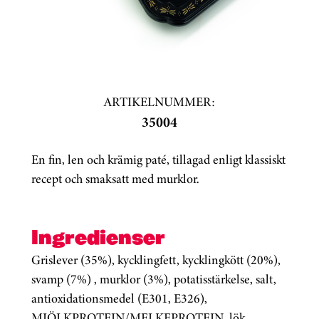
ARTIKELNUMMER:
35004
En fin, len och krämig paté, tillagad enligt klassiskt
recept och smaksatt med murklor.
Ingredienser
Grislever (35%), kycklingfett, kycklingkött (20%),
svamp (7%) , murklor (3%), potatisstärkelse, salt,
antioxidationsmedel (E301, E326),
MJÖLKPROTEIN/MELKEPROTEIN, lök,