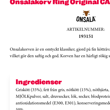
Onsalakorv Ring Original CA
ARTIKELNUMMER:
193151
Onsalakorven är en omtyckt klassiker, gjord på fin köttråv
vilket gör den saftig och god. Korven har en härligt rökig 
Ingredienser
Griskött (35%), fett från gris, nötkött (15%), nöthjärta, 
MJÖLKpulver, salt, druvsocker, lök, socker, blodprotein
antioxidationsmedel (E300, E301), konserveringsmed
50%