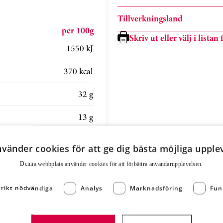
Tillverkningsland
per 100g
Skriv ut eller välj i lista
1550 kJ
370 kcal
32 g
13 g
9,5 g
nvänder cookies för att ge dig bästa möjliga upple
3,5 g
Denna webbplats använder cookies för att för­bättra användar­upplevelsen.
11 g
trikt nödvändiga
Analys
Marknadsföring
Fun
2,7 g