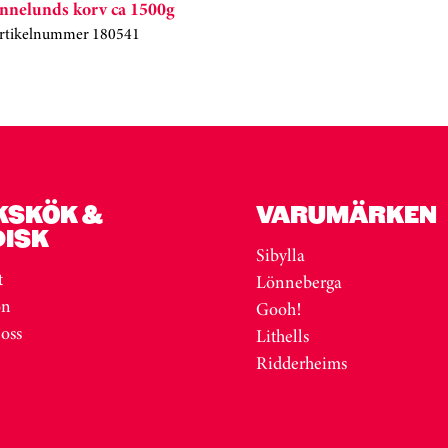
nnelunds korv ca 1500g
rtikelnummer 180541
KSKÖK &
VARUMÄRKEN
DISK
Sibylla
t
Lönneberga
on
Gooh!
 oss
Lithells
Ridderheims