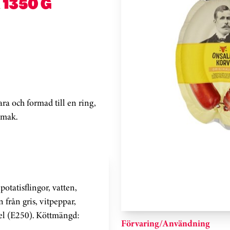
 1350 G
ara och formad till en ring,
smak.
potatisflingor, vatten,
 från gris, vitpeppar,
el (E250). Köttmängd:
Förvaring/Användning