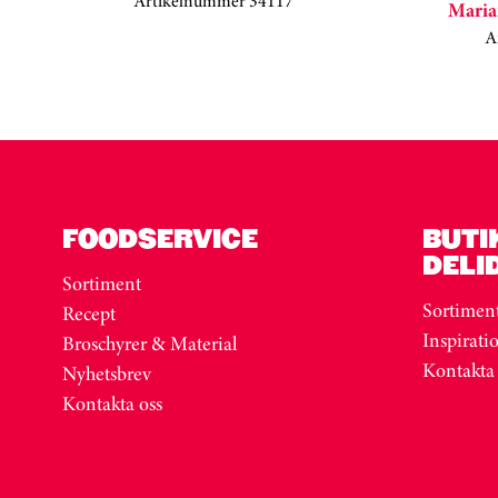
Artikelnummer 34117
Maria
A
Kortkarusell har hoppats över
FOODSERVICE
BUTI
DELI
Sortiment
Sortimen
Recept
Inspirati
Broschyrer & Material
Kontakta
Nyhetsbrev
Kontakta oss