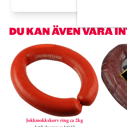
DU KAN ÄVEN VARA I
Hoppa över kortkarusell
Jokkmokkskorv ring ca 2kg