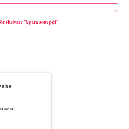
n för skrivare ”Spara som pdf”
velse
ktioner