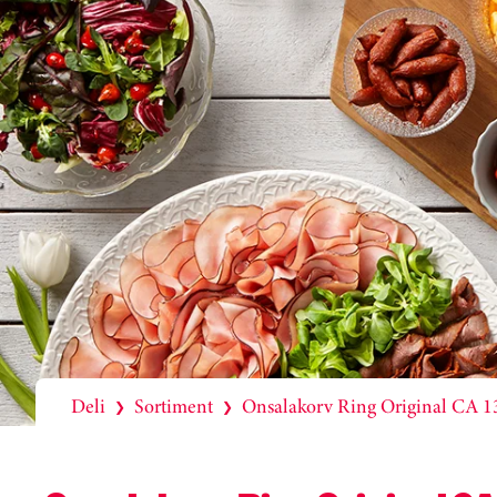
Deli
Sortiment
Onsalakorv Ring Original CA 
❯
❯