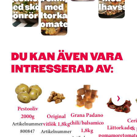
med skön
med
medelhavssal
bönröra
soltorkade
tomater
Kortkarusell har hoppats över
DU KAN ÄVEN VARA
INTRESSERAD AV:
Hoppa över kortkarusell
Pestooliv
Grana Padano
2000g
Original
Ceri
chili/balsamico
vitlök 1,8kg
Artikelnummer
Lättorkade
& 
1,8kg
800847
Artikelnummer
pomamoretomat