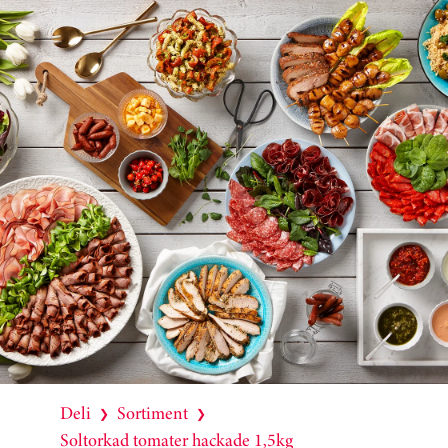
Deli
Sortiment
❯
❯
Soltorkad tomater hackade 1,5kg