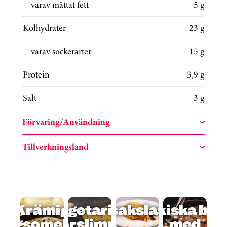
varav mättat fett
5 g
Kolhydrater
23 g
varav sockerarter
15 g
Protein
3,9 g
Salt
3 g
Förvaring/Användning
Tillverkningsland
Hoppa över kortkarusell
Krämig
Vegetarisk
Grönsakslasagne
Grekiska biff
ungsomelett
färslimpa
med