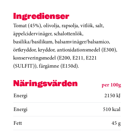
Ingredienser
Tomat (45%), olivolja, rapsolja, vitlök, salt,
äppelcidervinäger, schalottenlök,
basilika/basilikum, balsamvinäger/balsamico,
örtkryddor, kryddor, antioxidationsmedel (E300),
konserveringsmedel (E200, E211, E221
(SULFIT)), färgämne (E150d).
Näringsvärden
per 100g
Energi
2150 kJ
Energi
510 kcal
Fett
45 g