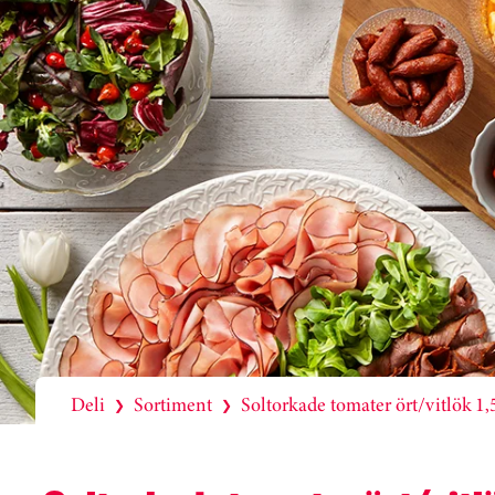
Deli
Sortiment
Soltorkade tomater ört/vitlök 1,
❯
❯