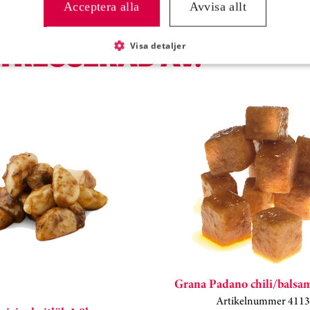
Acceptera alla
Avvisa allt
Visa detaljer
NTRESSERAD AV:
Grana Padano chili/balsam
Artikelnummer 4113