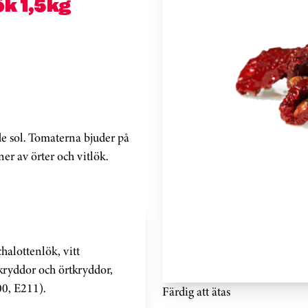
ök 1,5kg
e sol. Tomaterna bjuder på
 av örter och vitlök.
halottenlök, vitt
 kryddor och örtkryddor,
0, E211).
Färdig att ätas