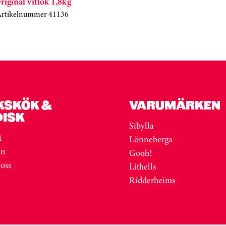
riginal vitlök 1,8kg
Artikelnummer 41136
KSKÖK &
VARUMÄRKEN
DISK
Sibylla
t
Lönneberga
on
Gooh!
 oss
Lithells
Ridderheims