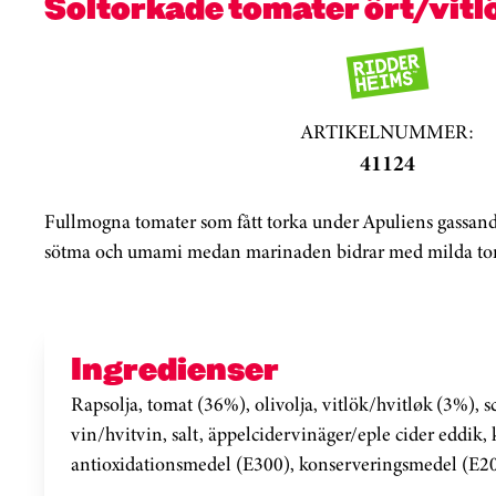
Soltorkade tomater ört/vitl
ARTIKELNUMMER:
41124
Fullmogna tomater som fått torka under Apuliens gassand
sötma och umami medan marinaden bidrar med milda toner
Ingredienser
Rapsolja, tomat (36%), olivolja, vitlök/hvitløk (3%), sc
vin/hvitvin, salt, äppelcidervinäger/eple cider eddik,
antioxidationsmedel (E300), konserveringsmedel (E20