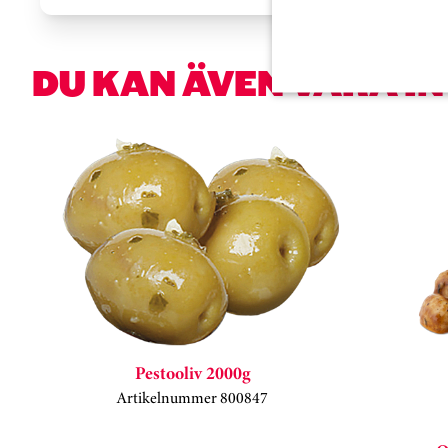
DU KAN ÄVEN VARA I
Hoppa över kortkarusell
Pestooliv 2000g
Artikelnummer 800847