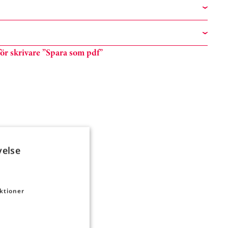
n för skrivare ”Spara som pdf”
velse
ktioner