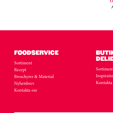
O
Kortkarusell har hoppats över
FOODSERVICE
BUTI
DELI
Sortiment
Sortimen
Recept
Inspirati
Broschyrer & Material
Kontakta
Nyhetsbrev
Kontakta oss