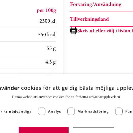
Förvaring/Användning
per 100g
Tillverkningsland
2300 kJ
Skriv ut eller välj i lista
550 kcal
55 g
4,3 g
13 g
nvänder cookies för att ge dig bästa möjliga upple
8,7 g
Denna webbplats använder cookies för att för­bättra användar­upplevelsen.
3,4 g
trikt nödvändiga
Analys
Marknadsföring
Fun
1,2 g