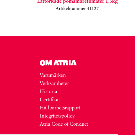
Lättorkade pomamoretomater 1,5kg
Artikelnummer 41127
OM ATRIA
Varumärken
Verksamheter
Historia
Certifikat
Hållbarhetsrapport
Integritetspolicy
Atria Code of Conduct