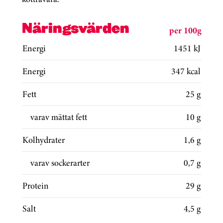
Näringsvärden
per 100g
Energi
1451 kJ
Energi
347 kcal
Fett
25 g
varav mättat fett
10 g
Kolhydrater
1,6 g
varav sockerarter
0,7 g
Protein
29 g
Salt
4,5 g