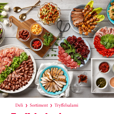
Deli
Sortiment
Tryffelsalami
❯
❯