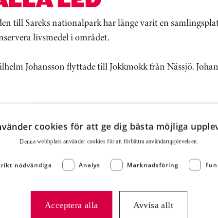
n till Sareks nationalpark har länge varit en samlingspla
konservera livsmedel i området.
elm Johansson flyttade till Jokkmokk från Nässjö. Johan 
g kokta, rökta och lufttorkade produkter alla producerade 
nvänder cookies för att ge dig bästa möjliga upple
 och skinka som fått en lätt touch av medelhavet. Rökninge
Denna webbplats använder cookies för att för­bättra användar­upplevelsen.
rna till vidderna i Sarek. Ett sortiment utan motstycke fr
trikt nödvändiga
Analys
Marknadsföring
Fun
Acceptera alla
Avvisa allt