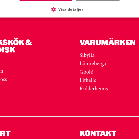
Visa detaljer
KSKÖK &
VARUMÄRKEN
DISK
Sibylla
t
Lönneberga
on
Gooh!
 oss
Lithells
Ridderheims
RT
KONTAKT