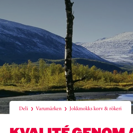
Deli
Varumärken
Jokkmokks korv & rökeri
❯
❯
KVALITÉ GENOM 