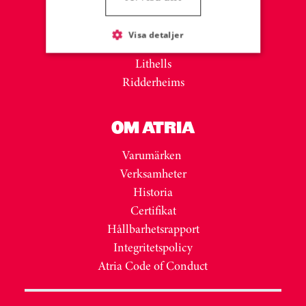
Sibylla
Lönneberga
Visa detaljer
Gooh!
Lithells
Ridderheims
OM ATRIA
Varumärken
Verksamheter
Historia
Certifikat
Hållbarhetsrapport
Integritetspolicy
Atria Code of Conduct