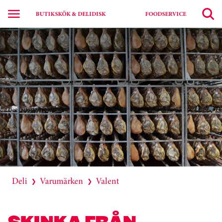
BUTIKSKÖK & DELIDISK
FOODSERVICE
Deli
Varumärken
Valent
❯
❯
SKINKA FRÅN