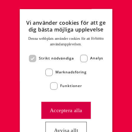
FOODSERVICE
Vi använder cookies för att ge
Sortiment
dig bästa möjliga upplevelse
Recept
Denna webbplats använder cookies för att för­bättra
Broschyrer & Material
användar­upplevelsen.
Nyhetsbrev
Kontakta oss
Strikt nödvändiga
Analys
Marknadsföring
BUTIKSKÖK & DELIDISK
Funktioner
Sortiment
Inspiration
Kontakta oss
Acceptera alla
VARUMÄRKEN
Avvisa allt